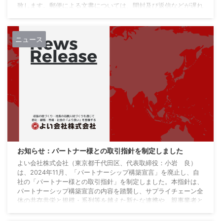
致します。郵便による文書については、開封及び返信などが遅れ
ますことをご了承下さいませ。 ■臨時休業期間期間： 2020年4
月8日（水）～ 5月10日（日） ■在宅勤務期間：2020年5月11日
（月）～5月31日（日） ※6月以降は「期限を定めずに原則在宅
ニュース
勤務」とする まとめ これ ...
お知らせ：パートナー様との取引指針を制定しました
よい会社株式会社（東京都千代田区、代表取締役：小岩 良）
は、2024年11月、「パートナーシップ構築宣言」を廃止し、自
社の「パートナー様との取引指針」を制定しました。本指針は、
パートナーシップ構築宣言の内容を踏襲し、サプライチェーン全
体の共存共栄と規模・系列等を越えた新たな連携や、親事業者と
下請事業者との望ましい取引慣行の遵守など、自社の取引指針に
ついて宣言したものです。 よい会社株式会社は、取引先の皆様