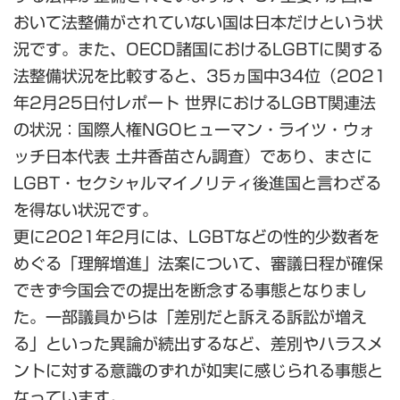
おいて法整備がされていない国は日本だけという状
況です。また、OECD諸国におけるLGBTに関する
法整備状況を比較すると、35ヵ国中34位（2021
年2月25日付レポート 世界におけるLGBT関連法
の状況：国際人権NGOヒューマン・ライツ・ウォ
ッチ日本代表 土井香苗さん調査）であり、まさに
LGBT・セクシャルマイノリティ後進国と言わざる
を得ない状況です。
更に2021年2月には、LGBTなどの性的少数者を
めぐる「理解増進」法案について、審議日程が確保
できず今国会での提出を断念する事態となりまし
た。一部議員からは「差別だと訴える訴訟が増え
る」といった異論が続出するなど、差別やハラスメ
ントに対する意識のずれが如実に感じられる事態と
なっています。