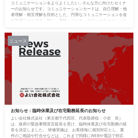
コミュニケーションをよりよくしたい…そんな方に向けたセミナ
ーのお知らせです。コミュニケーションカードは、自己理解・他
者理解・相互理解を目的とした、円滑なコミュニケーションを促
す学習ツールです。特に、講師・コーチ・カウンセラーといった
対人支援する方は、業務クオリティアップ・有料サービス提供に
活用できます。 受付を終了しました ベーシックセミナー開催概
要 ３つの基本ワークを基に、自分をより深く理解するととも
ニュース
に、他者とのコミュニケーションのヒントを得るセミナーです。
※カードを有料サービスとして活用する場合は、本 ...
お知らせ：臨時休業及び在宅勤務延長のお知らせ
よい会社株式会社（東京都千代田区、代表取締役：小岩 良）
は、政府の緊急事態宣言延長を受け、臨時休業及び在宅勤務の延
長を決定しました。 研修実施は、お客様毎に個別対応とし、案
件のご相談や打合せなどは、これまで同様にWEBや電話で対応