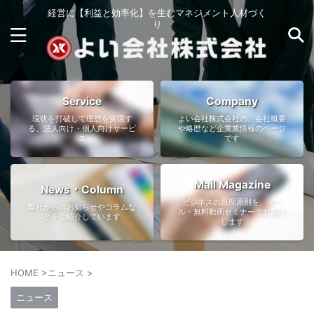
経営に【利益と効率化】を生むマネジメント人材づく
り
Service
Company
現状を打破して理想を実現す
よい会社株式会社の、会社概要
る、法人向け・個人向けサービ
や略歴など企業業情報のページ
ス
です
Mail Magazine
News・Column
ビジネスの原理原則を、メー
弊社からのお知らせやコラムな
ル・無料動画セミナーでお届け
どをご紹介しています
します
HOME
>
ニュース
>
ニュース