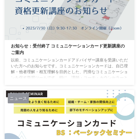
お知らせ：受付終了 コミュニケーションカード更新講座の
ご案内
以前、コミュニケーションカードアドバイザー講座を受講いただ
いた方へのお知らせです。コミュニケーションカードは、自己理
解・他者理解・相互理解を目的とした、円滑なコミュニケーショ
ンを促す学習ツールです。特に、講師・コーチ・カウンセラーと
いった対人支援する方は、業務クオリティアップ・有料サービス
提供に活用できます。 定期的に開催致する予定ですが、具体的
な日程などは、「コミュニケーションカード」ページで都度ご確
ニュース
認ください。 資格体系が変更されました さて、コミュニケーシ
ョンカード活用推進協会が発表した通り、コミュ ...