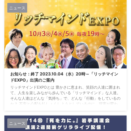
や価値創造を図る事業者の皆様との連携・共存共栄を進める「よ
ニュース
り良いパートナー様との取引指針」を制定し、重 ...
お知らせ：終了 2023.10.04（水）20時～「リッチマイン
ドEXPO」出演のご案内
リッチマインドEXPOとは 豊かさに恵まれ、笑顔の人達に囲まれ
て、人生を楽しみながら歩んでいる「リッチマインド」な人達。
そんな人達はどんな「気持ち」で、どんな「行動」をしているの
か？ 不安と心配を払しょくしようとしているのに、現実が変わ
らない…と頑張っている方に、現実を変えるヒントを知ることが
できるイベントです。 視聴は無料ですが、参加登録が必要です
『リッチマインドEXPO』ページをご確認のうえ、LINE登録・
ニュース
facebookグループへの参加をお願い致します 受付を終了しまし