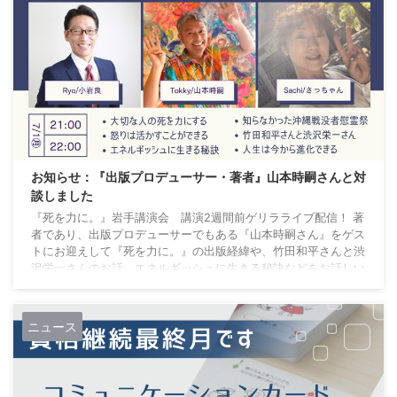
た リッチマインドEXPOの出 ...
お知らせ：『出版プロデューサー・著者』山本時嗣さんと対
談しました
『死を力に。』岩手講演会 講演2週間前ゲリラライブ配信！ 著
者であり、出版プロデューサーでもある『山本時嗣さん』をゲス
トにお迎えして『死を力に。』の出版経緯や、竹田和平さんと渋
沢栄一さんのお話、エネルギッシュに生きる秘訣などをお話しい
ただきました。 岩手に住む、10代・20代の あなたに伝えたいこ
と 10代・20代の頃、何もかも投げ出したい、全てを諦めたくな
る瞬間が私にもありました。紆余曲折を経て、結局なんとかなっ
ニュース
てしまい、気がつけば50歳を過ぎました。一方で、10代・20代
においては、トラブルや理不尽な ...