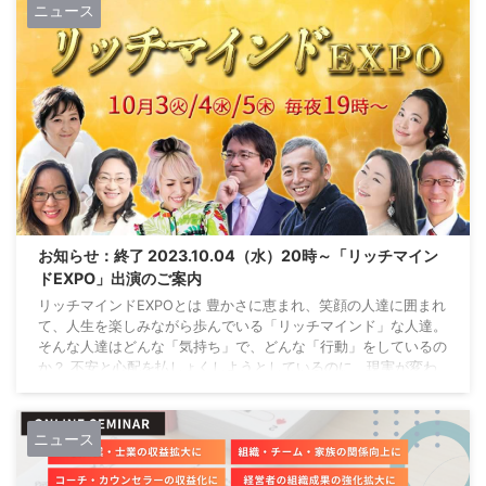
要 ３つの基本ワークを基に、自分をより深く理解するととも
ニュース
に、他者とのコミュニケーションのヒントを得るセミナーです。
※カードを有料サービスとして活用する場合は、本 ...
お知らせ：終了 2023.10.04（水）20時～「リッチマイン
ドEXPO」出演のご案内
リッチマインドEXPOとは 豊かさに恵まれ、笑顔の人達に囲まれ
て、人生を楽しみながら歩んでいる「リッチマインド」な人達。
そんな人達はどんな「気持ち」で、どんな「行動」をしているの
か？ 不安と心配を払しょくしようとしているのに、現実が変わ
らない…と頑張っている方に、現実を変えるヒントを知ることが
できるイベントです。 視聴は無料ですが、参加登録が必要です
『リッチマインドEXPO』ページをご確認のうえ、LINE登録・
ニュース
facebookグループへの参加をお願い致します 受付を終了しまし
た リッチマインドEXPOの出 ...