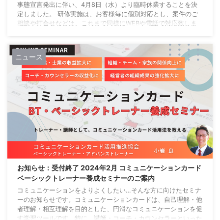
事態宣言発出に伴い、4月8日（水）より臨時休業することを決
定しました。 研修実施は、お客様毎に個別対応とし、案件のご
相談や打合せなどは、これまで同様にWEBや電話で対応致しま
す。郵便による文書については、開封及び返信などが遅れますこ
とをご了承下さいませ。 ■臨時休業期間期間： 2020年4月8日
（水）～ 5月6日（水･休日） ■臨時休業期間（5/6更新情報）期
ニュース
間： 2020年5月7日（木）～ ...
お知らせ：受付終了 2024年2月 コミュニケーションカード
ベーシックトレーナー養成セミナーのご案内
コミュニケーションをよりよくしたい…そんな方に向けたセミナ
ーのお知らせです。コミュニケーションカードは、自己理解・他
者理解・相互理解を目的とした、円滑なコミュニケーションを促
す学習ツールです。特に、講師・コーチ・カウンセラーといった