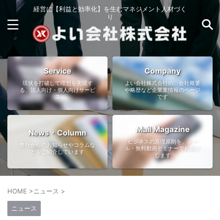
経営に【利益と効率化】を生むマネジメント人材づく
り
Service
Company
現状を打破して理想を実現す
よい会社株式会社の、会社概要
る、法人向け・個人向けサービ
や略歴など企業業情報のページ
ス
です
Mail Magazine
News・Column
ビジネスの原理原則を、メー
弊社からのお知らせやコラムな
ル・無料動画セミナーでお届け
どをご紹介しています
します
HOME
>
ニュース
>
ニュース