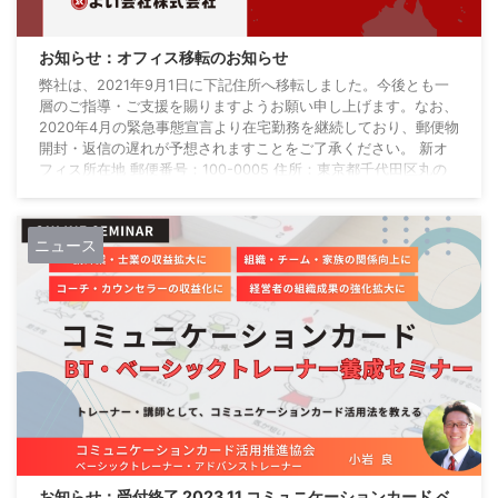
お知らせ：オフィス移転のお知らせ
弊社は、2021年9月1日に下記住所へ移転しました。今後とも一
層のご指導・ご支援を賜りますようお願い申し上げます。なお、
2020年4月の緊急事態宣言より在宅勤務を継続しており、郵便物
開封・返信の遅れが予想されますことをご了承ください。 新オ
フィス所在地 郵便番号：100-0005 住所：東京都千代田区丸の
内2丁目3-2 郵船ビルディング1階 電話：03-6902-0045（従来
通り） まとめ これらは、あくまでも一例です。相手に伝わりや
すいように相談する、短い時間で共通認識を取るには、正解・不
ニュース
正解はあ ...
お知らせ：受付終了 2023.11 コミュニケーションカード ベ