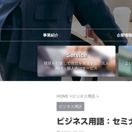
事業紹介
企業情報
Service
現状を打破して理想を実現する、法人
よ
向け・個人向けサービス
HOME
>
ビジネス用語
>
ビジネス用語
ビジネス用語：セミ