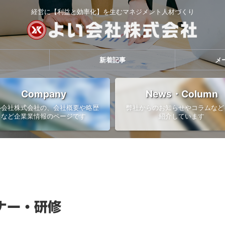
経営に【利益と効率化】を生むマネジメント人材づくり
新着記事
メ
Company
News・Column
い会社株式会社の、会社概要や略歴
弊社からのお知らせやコラムなど
など企業業情報のページです
紹介しています
ナー・研修